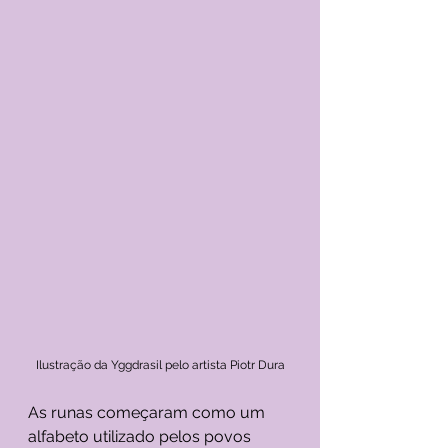
Ilustração da Yggdrasil pelo artista Piotr Dura
As runas começaram como um 
alfabeto utilizado pelos povos 