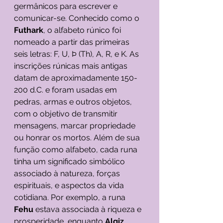
germânicos para escrever e 
comunicar-se. Conhecido como o 
Futhark
, o alfabeto rúnico foi 
nomeado a partir das primeiras 
seis letras: F, U, Þ (Th), A, R, e K. As 
inscrições rúnicas mais antigas 
datam de aproximadamente 150-
200 d.C. e foram usadas em 
pedras, armas e outros objetos, 
com o objetivo de transmitir 
mensagens, marcar propriedade 
ou honrar os mortos. Além de sua 
função como alfabeto, cada runa 
tinha um significado simbólico 
associado à natureza, forças 
espirituais, e aspectos da vida 
cotidiana. Por exemplo, a runa 
Fehu
 estava associada à riqueza e 
prosperidade, enquanto 
Algiz