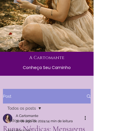
A Cartomante
Conheça Seu Caminho
Post
Todos os posts
A Cartomante
Todos os posts
30 de ago. de 2024
14 min de leitura
Runas Nórdicas: Mensagens
Ano Pessoal