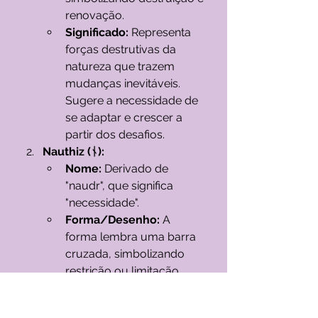
renovação.
Significado:
 Representa 
forças destrutivas da 
natureza que trazem 
mudanças inevitáveis. 
Sugere a necessidade de 
se adaptar e crescer a 
partir dos desafios.
Nauthiz (ᚾ):
Nome:
 Derivado de 
"naudr", que significa 
"necessidade".
Forma/Desenho:
 A 
forma lembra uma barra 
cruzada, simbolizando 
restrição ou limitação.
Significado:
 Indica 
necessidade e restrição. 