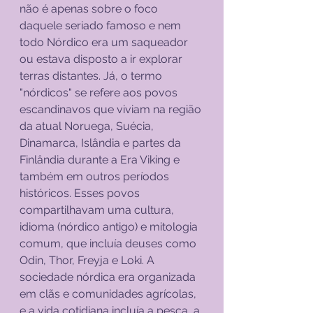
não é apenas sobre o foco 
daquele seriado famoso e nem 
todo Nórdico era um saqueador 
ou estava disposto a ir explorar 
terras distantes. Já, o termo 
"nórdicos" se refere aos povos 
escandinavos que viviam na região 
da atual Noruega, Suécia, 
Dinamarca, Islândia e partes da 
Finlândia durante a Era Viking e 
também em outros períodos 
históricos. Esses povos 
compartilhavam uma cultura, 
idioma (nórdico antigo) e mitologia 
comum, que incluía deuses como 
Odin, Thor, Freyja e Loki. A 
sociedade nórdica era organizada 
em clãs e comunidades agrícolas, 
e a vida cotidiana incluía a pesca, a 