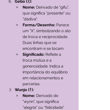
Gebo (ᚷ):
Nome:
 Derivado de "gifu", 
que significa "presente" ou 
"dádiva".
Forma/Desenho:
 Parece 
um "X", simbolizando o ato 
de troca e reciprocidade. 
Duas linhas que se 
encontram e se tocam.
Significado:
 Reflete a 
troca mútua e a 
generosidade. Indica a 
importância do equilíbrio 
em relacionamentos e 
parcerias.
Wunjo (ᚹ):
Nome:
 Derivado de 
"wynn", que significa 
"alegria" ou "felicidade".