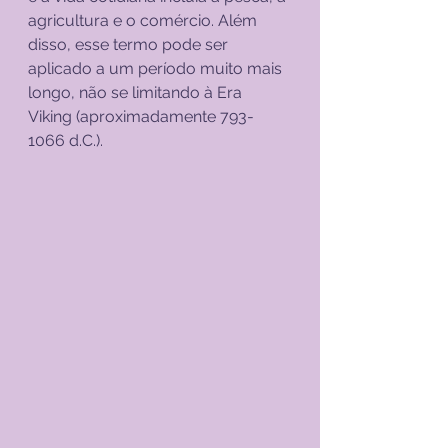
agricultura e o comércio. Além 
disso, esse termo pode ser 
aplicado a um período muito mais 
longo, não se limitando à Era 
Viking (aproximadamente 793-
1066 d.C.).