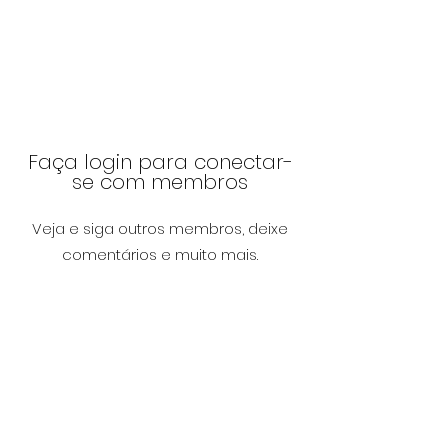
A Cartomante
Torne-se um membro da
página e desfrute de
vantagens!
Faça login para conectar-
se com membros
Veja e siga outros membros, deixe
comentários e muito mais.
Login
Perguntas
frequentes