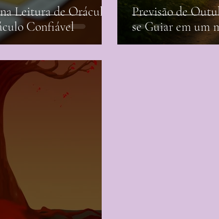
na Leitura de Oráculos
Previsão de Outu
áculo Confiável
se Guiar em um m