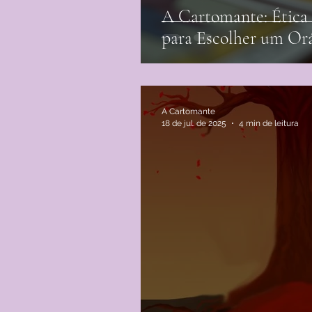
A Cartomante: Ética 
para Escolher um Or
A Cartomante
18 de jul. de 2025
4 min de leitura