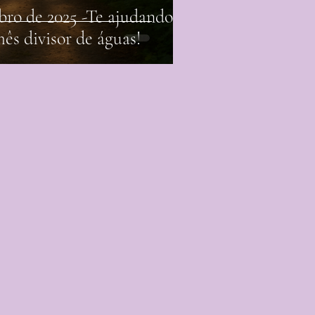
bro de 2025 -Te ajudando a
ês divisor de águas!