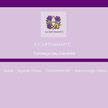
A Cartomante
Conheça Seu Caminho
Sobre
Agende Online
Consulente VIP
Numerologia Online