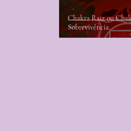
Chakra Raiz ou Chak
Sobrevivência.