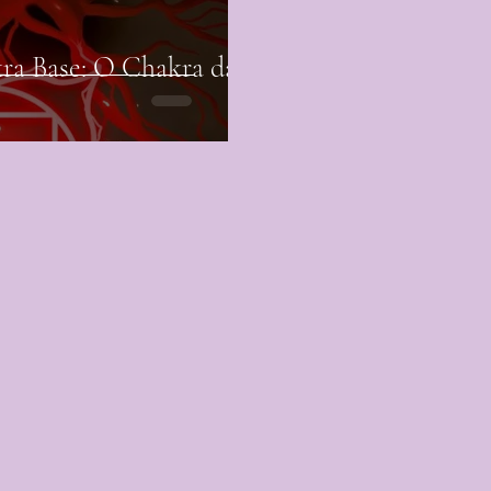
ra Base: O Chakra da