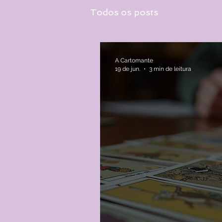
Todos os posts
Ano Pess
A Cartomante
19 de jun.
3 min de leitura