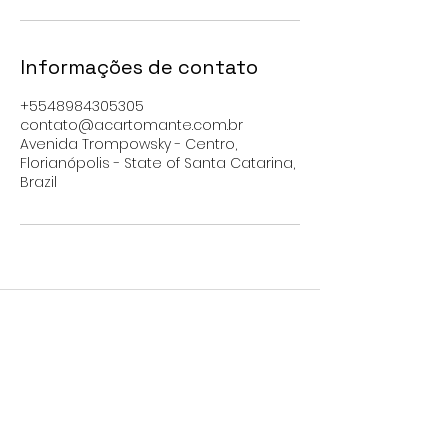
Informações de contato
+5548984305305
contato@acartomante.com.br
Avenida Trompowsky - Centro,
Florianópolis - State of Santa Catarina,
Brazil
A Cartomante
Torne-se um membro da
página e desfrute de
vantagens!