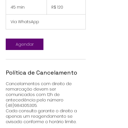
120
Reais
45 min
4
R$ 120
brasileiros
5
m
Via WhatsApp
i
n
Agendar
Política de Cancelamento
Cancelamentos com direito de
remarcação devem ser
comunicados com 12h de
antecedência pelo número
(48)984305305.
Cada consulta garante o direito a
apenas um reagendamento se