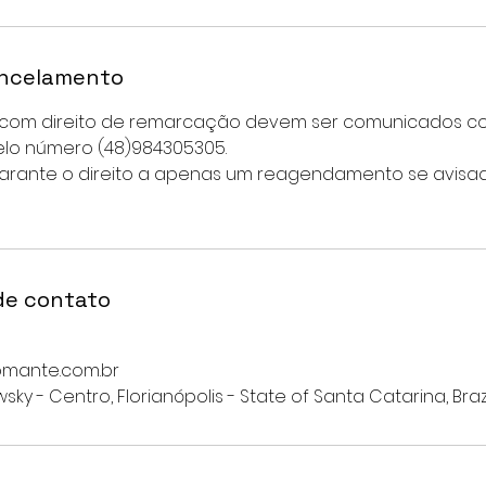
ancelamento
com direito de remarcação devem ser comunicados co
lo número (48)984305305.
arante o direito a apenas um reagendamento se avisa
de contato
mante.com.br
y - Centro, Florianópolis - State of Santa Catarina, Braz