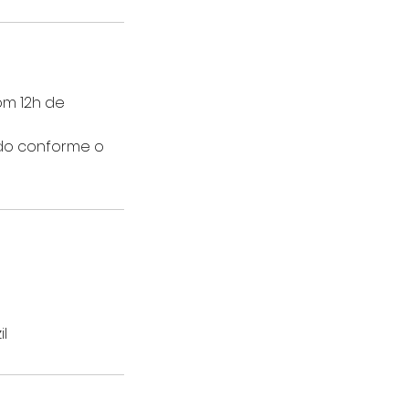
m 12h de
do conforme o
il