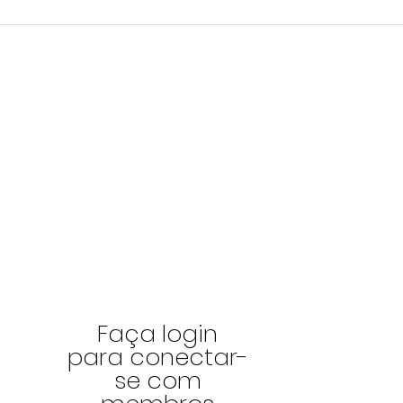
A Cartomante
Torne-se um membro da
página e desfrute de
vantagens!
Faça login
para conectar-
se com