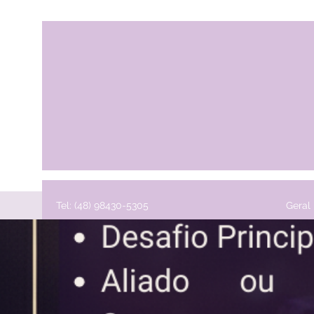
Tel: (48) 98430-5305
Geral