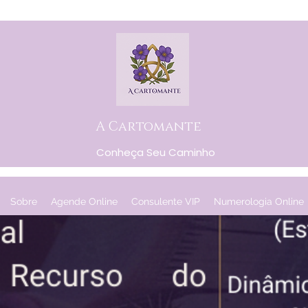
A Cartomante
Conheça Seu Caminho
Sobre
Agende Online
Consulente VIP
Numerologia Online