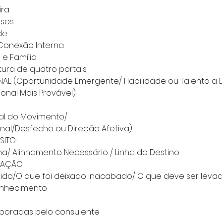
ira
rsos
de
/ Conexão Interna
 e Família
ura de quatro portais:
NAL: (Oportunidade Emergente/ Habilidade ou Talento a 
ional Mais Provável)
al do Movimento/
nal/Desfecho ou Direção Afetiva)
ITO:
/ Alinhamento Necessário / Linha do Destino
IAÇÃO:
dido/O que foi deixado inacabado/ O que deve ser leva
conhecimento
aboradas pelo consulente