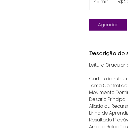
45 min
4
R$ 2
brasileiros
5
m
i
Agendar
n
Descrição do 
Leitura Oracular 
Cartas de Estrut
Tema Central do
Movimento Domi
Desafio Principal
Aliado ou Recur
Linha de Aprend
Resultado Prováv
Amor e Relações