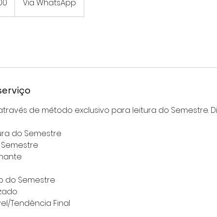
00
Via WhatsApp
serviço
através de método exclusivo para leitura do Semestre. Di
ura do Semestre
 Semestre
nante
so do Semestre
izado
el/Tendência Final