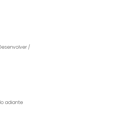
Desenvolver /
do adiante