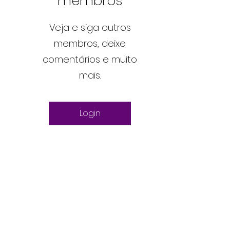
membros
Veja e siga outros
membros, deixe
comentários e muito
mais.
Login
rtomante. CNPJ 38.337.943/0001-87. Serviços entregues no dia age