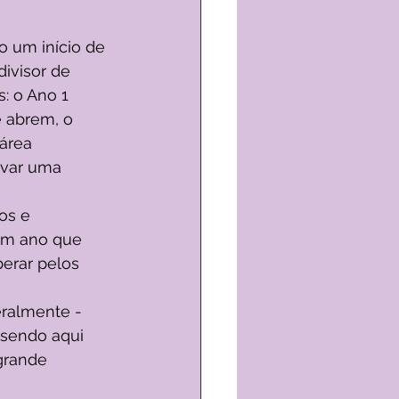
 um início de 
ivisor de 
: o Ano 1 
 abrem, o 
área 
ovar uma 
os e 
um ano que 
erar pelos 
ralmente - 
 sendo aqui 
grande 