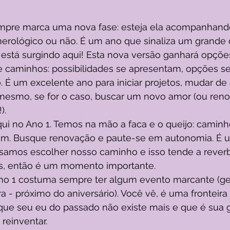
mpre marca uma nova fase: esteja ela acompanhando
rológico ou não. É um ano que sinaliza um grande d
está surgindo aqui! Esta nova versão ganhará opções
e caminhos: possibilidades se apresentam, opções se
É um excelente ano para iniciar projetos, mudar de 
é mesmo, se for o caso, buscar um novo amor (ou ren
). 
ui no Ano 1. Temos na mão a faca e o queijo: caminh
tam. Busque renovação e paute-se em autonomia. É 
samos escolher nosso caminho e isso tende a reverb
s, então é um momento importante. 
ano 1 costuma sempre ter algum evento marcante (ge
a - próximo do aniversário). Você vê, é uma fronteira
 que seu eu do passado não existe mais e que é sua 
reinventar. 