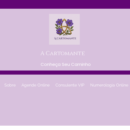
A Cartomante
Conheça Seu Caminho
Sobre
Agende Online
Consulente VIP
Numerologia Online