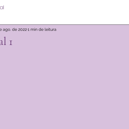
al
e ago. de 2022
1 min de leitura
l 1