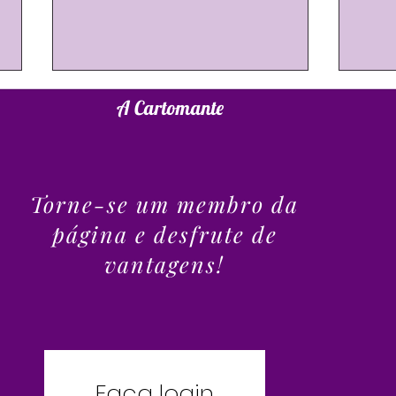
A Cartomante
Torne-se um membro da
página e desfrute de
Previsão de Outubro de 2025 -Te
Chakr
vantagens!
ajudando a se Guiar em um mês
Chakr
divisor de águas!
Faça login