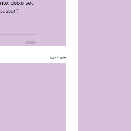
te: deixe seu 
assar!". 
Ver tudo